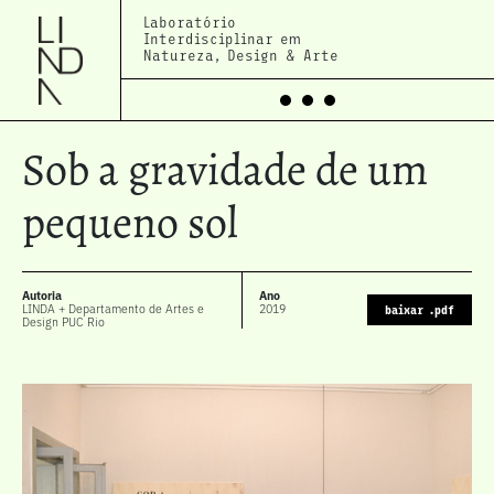
Laboratório
Interdisciplinar em
Natureza, Design & Arte
Sob a gravidade de um
pequeno sol
Autoria
Ano
LINDA + Departamento de Artes e
2019
baixar .pdf
Design PUC Rio