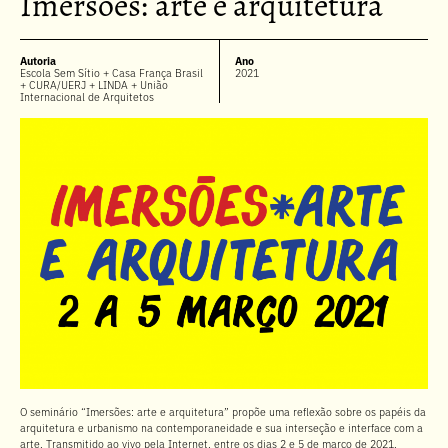
Imersões: arte e arquitetura
Autoria
Ano
Escola Sem Sítio + Casa França Brasil
2021
+ CURA/UERJ + LINDA + União
Internacional de Arquitetos
O seminário “Imersões: arte e arquitetura” propõe uma reflexão sobre os papéis da
arquitetura e urbanismo na contemporaneidade e sua interseção e interface com a
arte. Transmitido ao vivo pela Internet, entre os dias 2 e 5 de março de 2021.